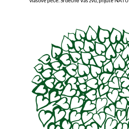
vlasové péče. Srdečně Vás zvu, přijďte
NATUL