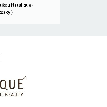
ikou Natulique)
ožky )