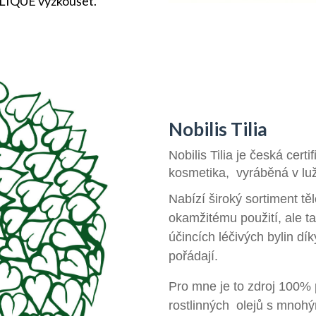
IQUE vyzkoušet.
Nobilis Tilia
Nobilis Tilia je česká cert
kosmetika, vyráběná v luž
Nabízí široký sortiment tě
okamžitému použití, ale 
účincích léčivých bylin d
pořádají.
Pro mne je to zdroj 100% 
rostlinných olejů s mnohý