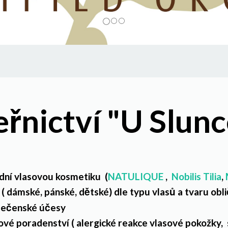
řnictví "U Slunc
rodní vlasovou kosmetiku (
NATULIQUE
,
Nobilis Tilia
,
ů ( dámské, pánské, dětské) dle typu vlasů a tvaru obl
olečenské účesy
ové poradenství ( alergické reakce vlasové pokožky,