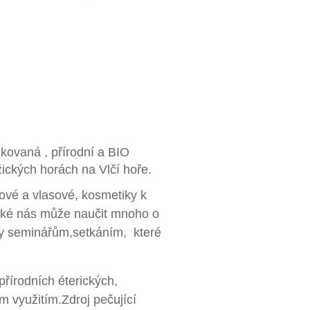
ifikovaná , přírodní a BIO
ických horách na Vlčí hoře.
lové a vlasové, kosmetiky k
také nás může naučit mnoho o
íky seminářům,setkáním, které
přírodních éterických,
m využitím.Zdroj pečující