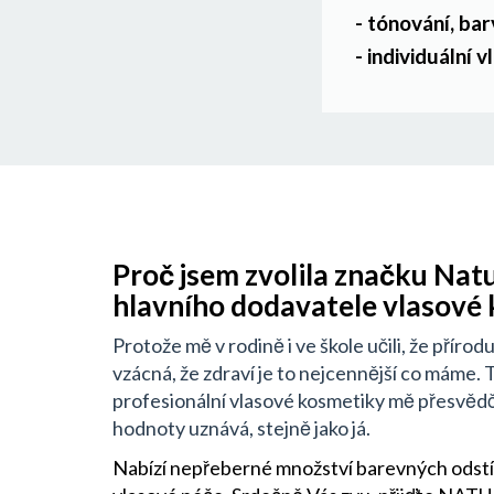
- tónování, bar
- individuální 
Proč jsem zvolila značku Natu
hlavního dodavatele vlasové 
Protože mě v rodině i ve škole učili, že příro
vzácná, že zdraví je to nejcennější co máme.
profesionální vlasové kosmetiky mě přesvědči
hodnoty uznává, stejně jako já.
Nabízí nepřeberné množství barevných odstín