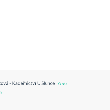
ová - Kadeřnictví U Slunce
-
O nás
h