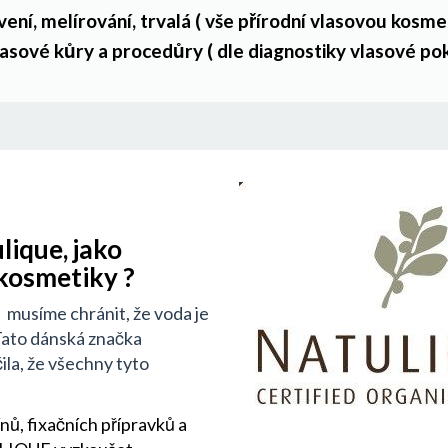
vení, melírování, trvalá ( vše přírodní vlasovou
kosmet
vlasové kůry a procedůry ( dle diagnostiky vlasové
pok
lique, jako
kosmetiky ?
du musíme chránit, že voda je
 Tato dánská značka
la, že všechny tyto
ů, fixačních přípravků a