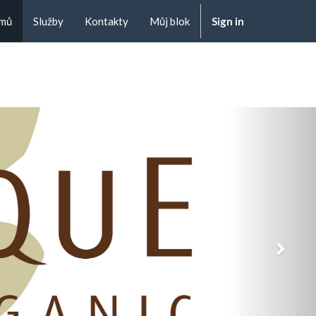
mů
Služby
Kontakty
Můj blok
Sign in