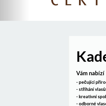
Kade
Vám nabízí
- pečující pří
- stříhání vlas
- kreativní sp
- odborné vlas