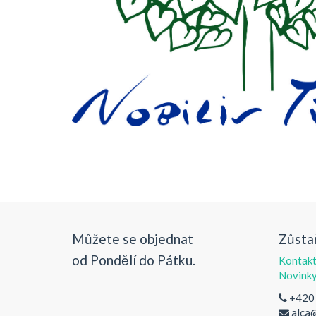
Můžete se objednat
Zůsta
od Pondělí do Pátku.
Kontak
Novink
+420
alca@