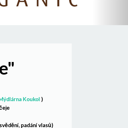
e"
Mýdlárna Koukol
)
ičeje
svědění, padání vlasů)