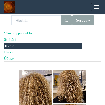
Togg
navig
Sort by
Všechny produkty
Stříhání
Trvalá
Barvení
Účesy