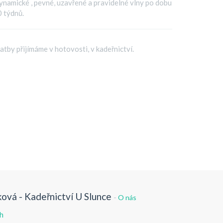
namické , pevné, uzavřené a pravidelné vlny po dobu
 týdnů.
atby přijímáme v hotovosti, v kadeřnictví.
ová - Kadeřnictví U Slunce
-
O nás
h