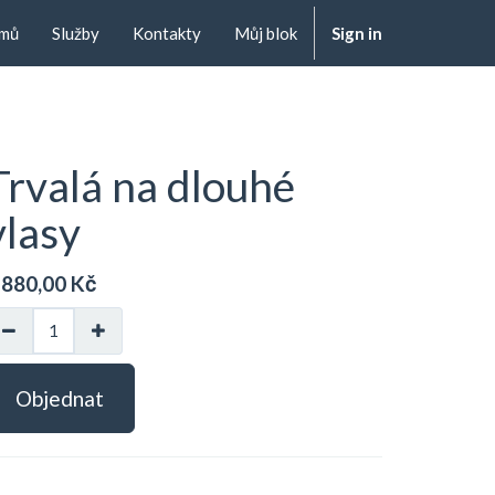
mů
Služby
Kontakty
Můj blok
Sign in
Trvalá na dlouhé
vlasy
 880,00
Kč
Objednat