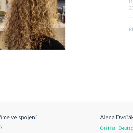
Dy
20
Pl
ňme ve spojení
Alena Dvořák
ty
Čeština
Deutsc
y